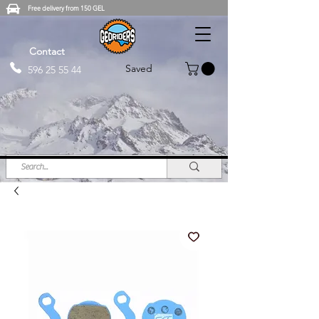
Free delivery from 150 GEL
Contact
Saved
596 25 55 44