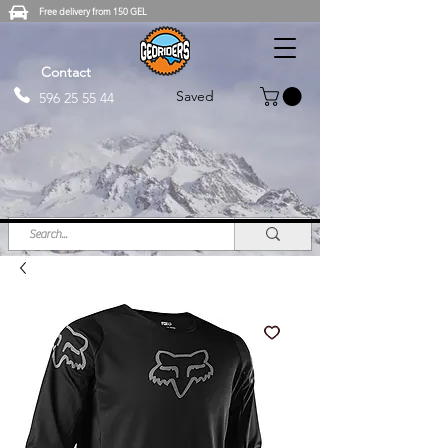
Free delivery from 150 GEL
Contact
Saved
596 25 55 44