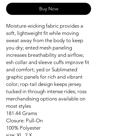
Buy Now
Moisture-wicking fabric provides a
soft, lightweight fit while moving
sweat away from the body to keep
you dry; ented mesh paneling
increases breathability and airflow;
esh collar and sleeve cuffs improve fit
and comfort; yed or Sublimated
graphic panels for rich and vibrant
color; rop-tail design keeps jersey
tucked in through intense rides; ross
merchandising options available on
most styles
181.44 Grams
Closure: Pull-On
100% Polyester
size: XL, 2 X