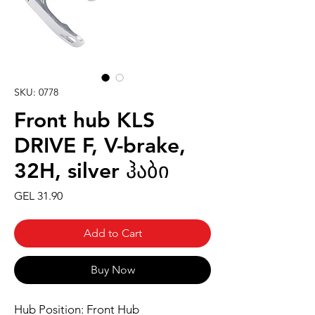
SKU: 0778
Front hub KLS
DRIVE F, V-brake,
32H, silver ჰაბი
Price
GEL 31.90
Add to Cart
Buy Now
Hub Position: Front Hub