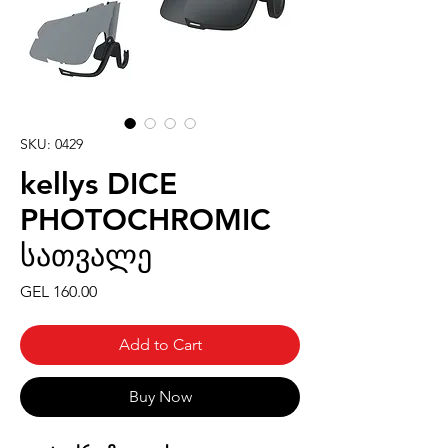
SKU: 0429
kellys DICE
PHOTOCHROMIC
სათვალე
Price
GEL 160.00
Add to Cart
Buy Now