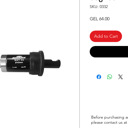
SKU: 0332
Price
GEL 64.00
Add to Cart
Before purchasing a
please
contact us at