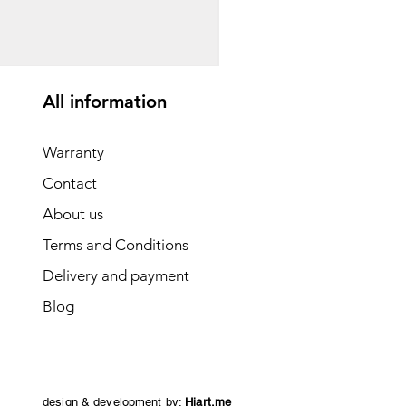
Price
GEL 1,540.00
All information
Warranty
Contact
About us
Terms and Conditions
Delivery and payment
Blog
design & development by:
Hiart.me