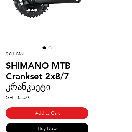
SKU: 0444
SHIMANO MTB
Crankset 2x8/7
კრანკსეტი
Price
GEL 105.00
Add to Cart
Buy Now