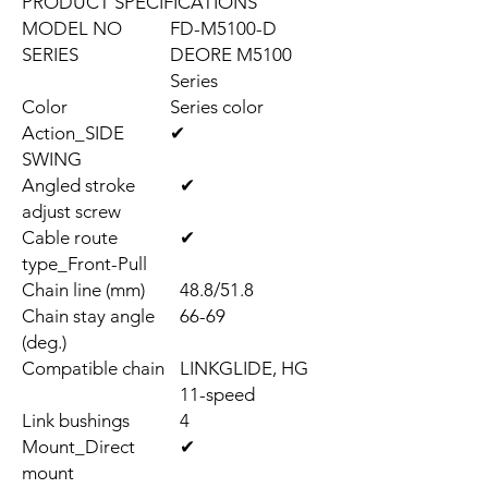
PRODUCT SPECIFICATIONS
MODEL NO
FD-M5100-D
SERIES
DEORE M5100
Series
Color
Series color
Action_SIDE
✔
SWING
Angled stroke
✔
adjust screw
Cable route
✔
type_Front-Pull
Chain line (mm)
48.8/51.8
Chain stay angle
66-69
(deg.)
Compatible chain
LINKGLIDE, HG
11-speed
Link bushings
4
Mount_Direct
✔
mount