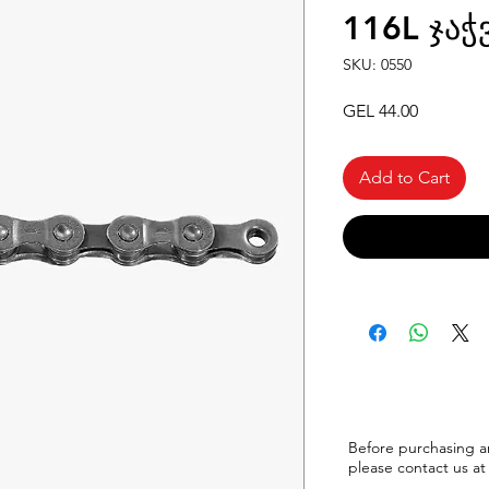
116L ჯაჭ
SKU: 0550
Price
GEL 44.00
Add to Cart
Before purchasing a
please
contact us at