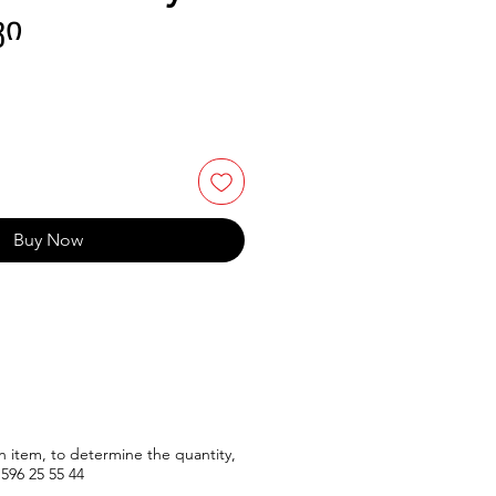
ვი
Buy Now
n item, to determine the quantity,
596
25 55 44