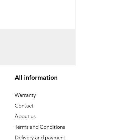
საბავშვო ველოსიპედი
Price
GEL 1,540.00
All information
Warranty
Contact
About us
Terms and Conditions
Delivery and payment