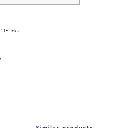
116 links
e
Similar products