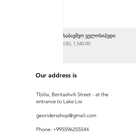
საბავშვო ველოსიპედი
Price
GEL 1,540.00
Our address is
Tbilisi, Beritashvili Street - at the
entrance to Lake Lisi
georidersshop@gmail.com
Phone: +995596255544