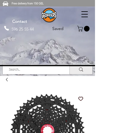
Free delivery from 150 GEL
Contact
Saved
596 25 55 44