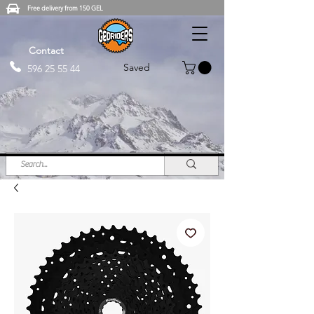
Free delivery from 150 GEL
Contact
Saved
596 25 55 44