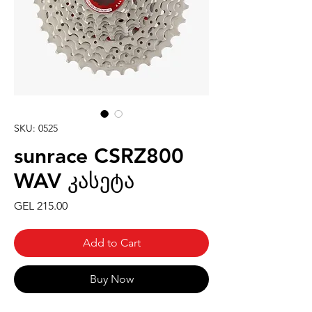
SKU: 0525
sunrace CSRZ800
WAV კასეტა
Price
GEL 215.00
Add to Cart
Buy Now