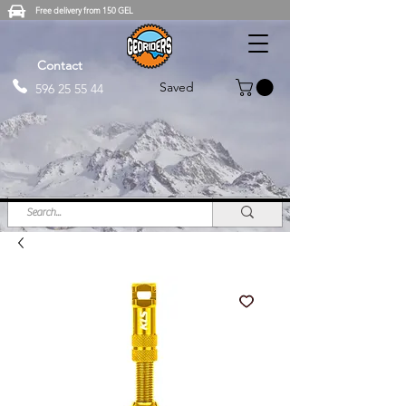
Free delivery from 150 GEL
Contact
Saved
596 25 55 44