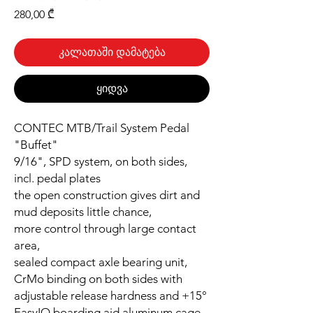
Price
280,00 ₾
კალათაში დამატება
ყიდვა
CONTEC MTB/Trail System Pedal
"Buffet"
9/16", SPD system, on both sides,
incl. pedal plates
the open construction gives dirt and
mud deposits little chance,
more control through large contact
area,
sealed compact axle bearing unit,
CrMo binding on both sides with
adjustable release hardness and +15°
EasyIO boarding aid aluminum cage,