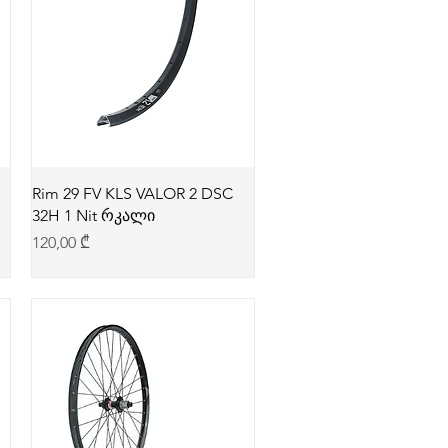
Rim 29 FV KLS VALOR 2 DSC
32H 1 Nit რკალი
Price
120,00 ₾