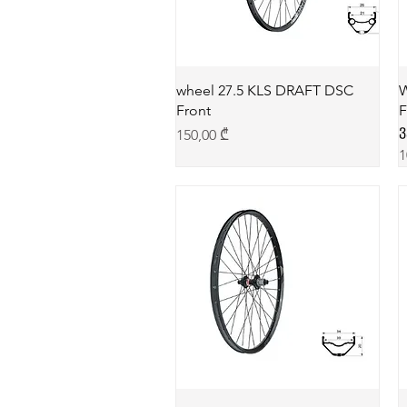
wheel 27.5 KLS DRAFT DSC
W
Front
F
ვ
Price
150,00 ₾
P
1