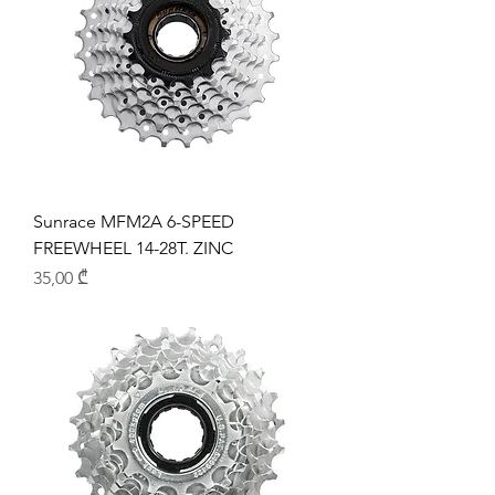
Sunrace MFM2A 6-SPEED
FREEWHEEL 14-28T. ZINC
Price
35,00 ₾