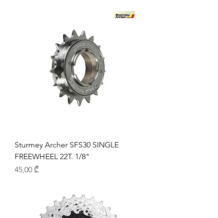
Sturmey Archer SFS30 SINGLE
FREEWHEEL 22T. 1/8"
Price
45,00 ₾