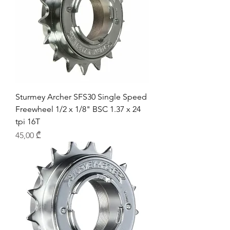
Sturmey Archer SFS30 Single Speed
Freewheel 1/2 x 1/8" BSC 1.37 x 24
tpi 16T
Price
45,00 ₾