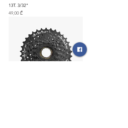
13T. 3/32"
Price
49,00 ₾
sunrace MFM300 7DV Freewheel
Price
40,00 ₾