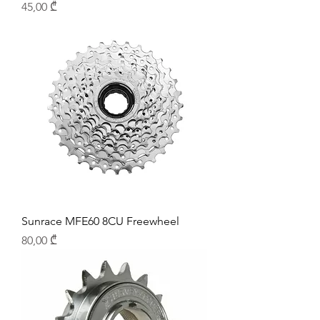
Price
45,00 ₾
Sunrace MFE60 8CU Freewheel
Price
80,00 ₾