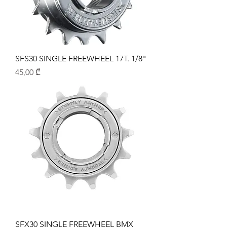
SFS30 SINGLE FREEWHEEL 17T. 1/8"
Price
45,00 ₾
SFX30 SINGLE FREEWHEEL BMX