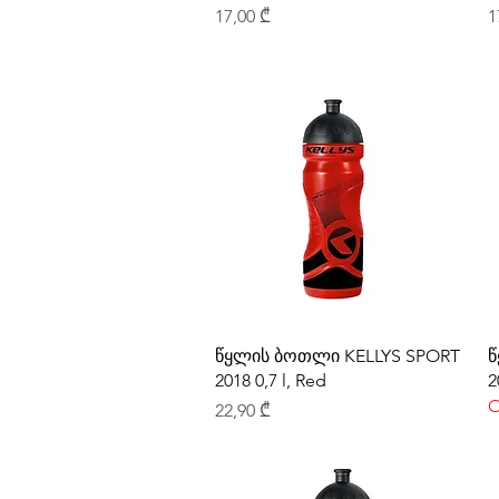
Price
P
17,00 ₾
1
წყლის ბოთლი KELLYS SPORT
წ
2018 0,7 l, Red
2
O
Price
22,90 ₾