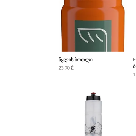
წყლის ბოთლი
F
ბ
Price
23,90 ₾
P
1