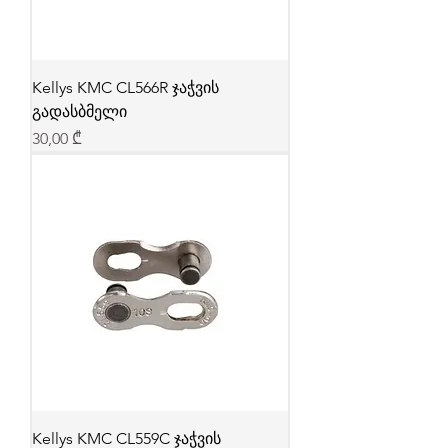
Kellys KMC CL566R ჯაჭვის
გადასბმელი
Price
30,00 ₾
Kellys KMC CL559C ჯაჭვის