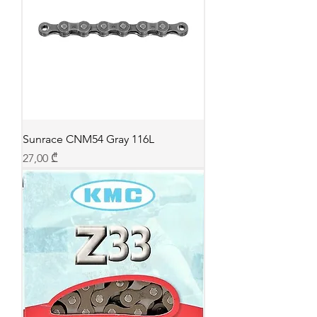
Sunrace CNM54 Gray 116L
Price
27,00 ₾