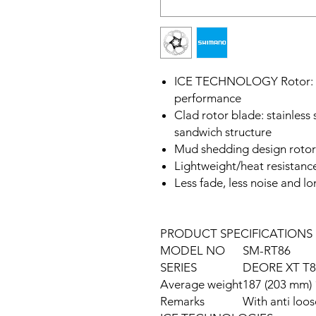
ICE TECHNOLOGY Rotor: Co
performance
Clad rotor blade: stainless 
sandwich structure
Mud shedding design rotor
Lightweight/heat resistanc
Less fade, less noise and lo
PRODUCT SPECIFICATIONS
MODEL NO
SM-RT86
SERIES
DEORE XT T80
Average weight
187 (203 mm) 
Remarks
With anti loos