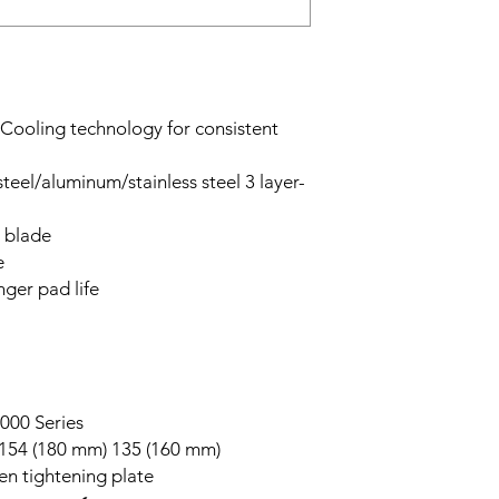
oling technology for consistent
steel/aluminum/stainless steel 3 layer-
 blade
e
nger pad life
00 Series
154 (180 mm) 135 (160 mm)
en tightening plate