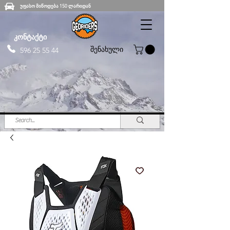
უფასო მიწოდება 150 ლარიდან
კონტაქტი
შენახული
596 25 55 44