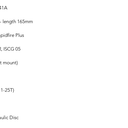
41A
- length 165mm
idfire Plus
, ISCG 05
t mount)
1-25T)
lic Disc