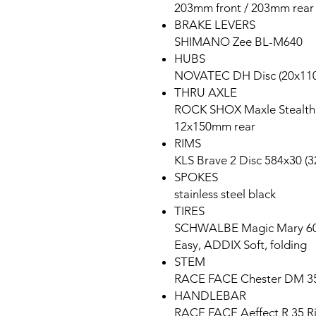
203mm front / 203mm rear
BRAKE LEVERS
SHIMANO Zee BL-M640
HUBS
NOVATEC DH Disc (20x110
THRU AXLE
ROCK SHOX Maxle Stealth 
12x150mm rear
RIMS
KLS Brave 2 Disc 584x30 (3
SPOKES
stainless steel black
TIRES
SCHWALBE Magic Mary 60-5
Easy, ADDIX Soft, folding
STEM
RACE FACE Chester DM 35 
HANDLEBAR
RACE FACE Aeffect R 35 Ri