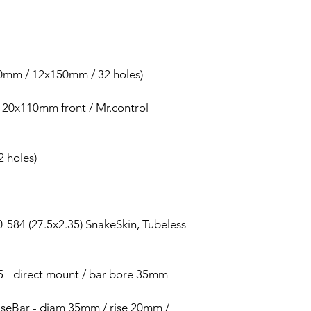
mm / 12x150mm / 32 holes)
20x110mm front / Mr.control
2 holes)
84 (27.5x2.35) SnakeSkin, Tubeless
- direct mount / bar bore 35mm
seBar - diam 35mm / rise 20mm /