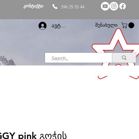
კონტაქტი
596 25 55 44
შენახული
ავტორიზაცია
IGGY pink გოჭის