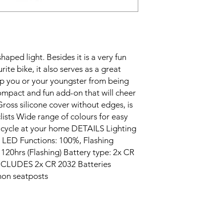
aped light. Besides it is a very fun
ite bike, it also serves as a great
ep you or your youngster from being
Compact and fun add-on that will cheer
Gross silicone cover without edges, is
lists Wide range of colours for easy
icycle at your home DETAILS Lighting
2x LED Functions: 100%, Flashing
, 120hrs (Flashing) Battery type: 2x CR
 INCLUDES 2x CR 2032 Batteries
on seatposts