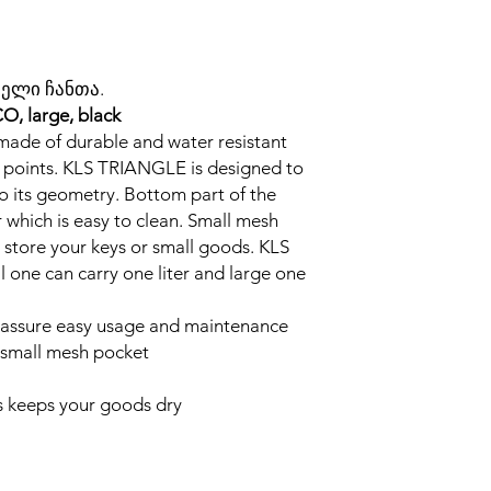
ელი ჩანთა.
, large, black
ade of durable and water resistant
e points. KLS TRIANGLE is designed to
to its geometry. Bottom part of the
 which is easy to clean. Small mesh
o store your keys or small goods. KLS
 one can carry one liter and large one
ssure easy usage and maintenance
mall mesh pocket
 keeps your goods dry