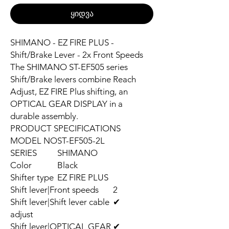
ყიდვა
SHIMANO - EZ FIRE PLUS -
Shift/Brake Lever - 2x Front Speeds
The SHIMANO ST-EF505 series
Shift/Brake levers combine Reach
Adjust, EZ FIRE Plus shifting, an
OPTICAL GEAR DISPLAY in a
durable assembly.
PRODUCT SPECIFICATIONS
MODEL NO
ST-EF505-2L
SERIES
SHIMANO
Color
Black
Shifter type
EZ FIRE PLUS
Shift lever|Front speeds
2
Shift lever|Shift lever cable
✔
adjust
Shift lever|OPTICAL GEAR
✔