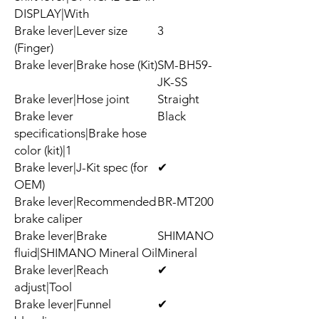
DISPLAY|With
Brake lever|Lever size
3
(Finger)
Brake lever|Brake hose (Kit)
SM-BH59-
JK-SS
Brake lever|Hose joint
Straight
Brake lever
Black
specifications|Brake hose
color (kit)|1
Brake lever|J-Kit spec (for
✔
OEM)
Brake lever|Recommended
BR-MT200
brake caliper
Brake lever|Brake
SHIMANO
fluid|SHIMANO Mineral Oil
Mineral
Brake lever|Reach
✔
adjust|Tool
Brake lever|Funnel
✔