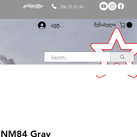
კონტაქტი
596 25 55 44
შენახული
ავტორიზაცია
CNM84 Gray