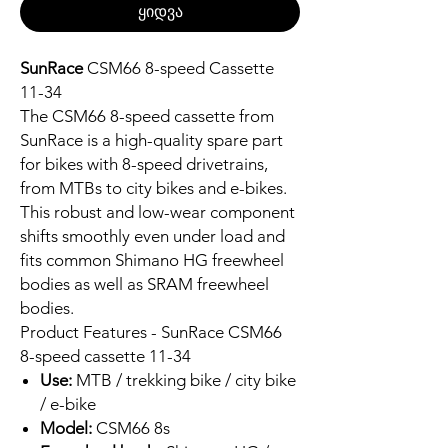
ყიდვა
SunRace
CSM66 8-speed Cassette
11-34
The CSM66 8-speed cassette from
SunRace is a high-quality spare part
for bikes with 8-speed drivetrains,
from MTBs to city bikes and e-bikes.
This robust and low-wear component
shifts smoothly even under load and
fits common Shimano HG freewheel
bodies as well as SRAM freewheel
bodies.
Product Features - SunRace CSM66
8-speed cassette 11-34
Use:
MTB / trekking bike / city bike
/ e-bike
Model:
CSM66 8s