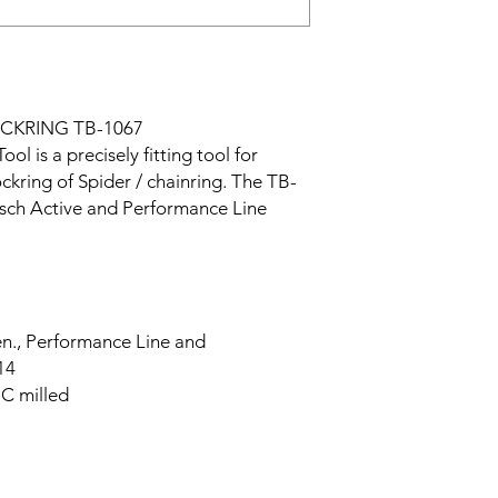
CKRING TB-1067
ol is a precisely fitting tool for
kring of Spider / chainring. The TB-
Bosch Active and Performance Line
en., Performance Line and
14
NC milled