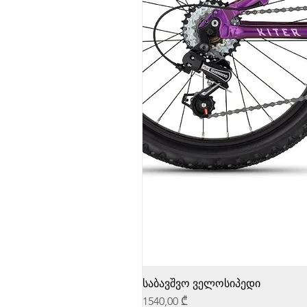
საბავშვო ველოსიპედი
Price
1540,00 ₾