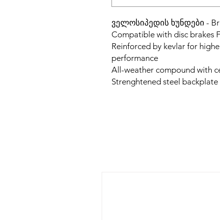
ველოსიპედის ხუნდები - Brak
Compatible with disc brak
Reinforced by kevlar for higher
performance
All-weather compound with c
Strenghtened steel backplate