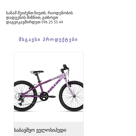
სანამ შეიძენთ ნივთს, რაოდენობის
დადგენის მიზნით, გთხოვთ
დაგვიკავშირდეთ
596
25 55 44
მსგავსი პროდუქტები
საბავშვო ველოსიპედი
საბავშვო ველოსიპედი