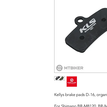
Kellys brake pads D-16, organi
For Shimano BR-M8120, BR-