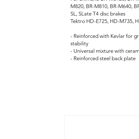
M820, BR-M810, BR-M640, B
SL, SLate T4 disc brakes
Tektro HD-E725, HD-M735, 
- Reinforced with Kevlar for g
stability
- Universal mixture with cera
- Reinforced steel back plate