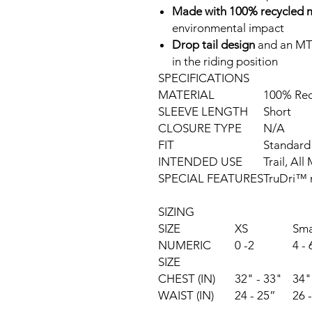
Made with 100% recycled m
environmental impact
Drop tail design
and an MTB
in the riding position
SPECIFICATIONS
MATERIAL
100% Rec
SLEEVE LENGTH
Short
CLOSURE TYPE
N/A
FIT
Standard
INTENDED USE
Trail, Al
SPECIAL FEATURES
TruDri™ 
SIZING
SIZE
XS
Sma
NUMERIC
0 -2
4 - 
SIZE
CHEST (IN)
32" - 33"
34"
WAIST (IN)
24 - 25”
26 