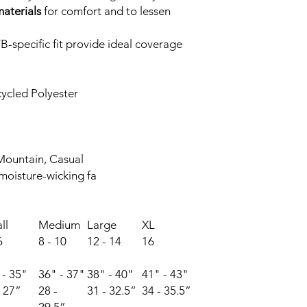
aterials
for comfort and to lessen
-specific fit provide ideal coverage
ycled Polyester
l Mountain, Casual
moisture-wicking fa
ll
Medium
Large
XL
6
8 - 10
12 - 14
16
 - 35"
36" - 37"
38" - 40"
41" - 43"
- 27”
28 -
31 - 32.5”
34 - 35.5”