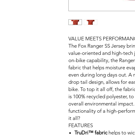
VALUE MEETS PERFORMAN
The Fox Ranger SS Jersey bri
value-oriented and high-tech j
on-bike capability, the Range
fabric that helps moisture eva
even during long days out. A m
drop tail design, allows for 
bike. To top it all off, the fa
is 100% recycled polyester, t
overall environmental impact. 
functionality of a high-perfor
it all?
FEATURES
TruDri­™ fabric
helps to wic